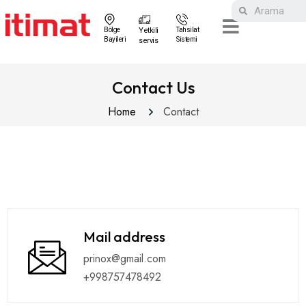
Bölge
Yetkili
Tahsilat
Bayileri
Sistemi
servis
Contact Us
Home
Contact
Mail address
prinox@gmail.com
+998757478492