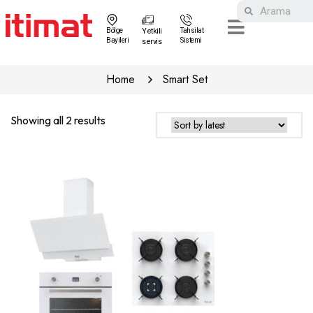
Bölge
Yetkili
Tahsilat
Bayileri
Sistemi
servis
Home
Smart Set
Showing all 2 results