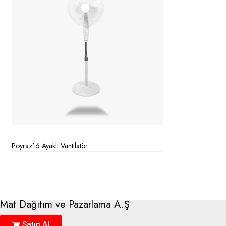
Poyraz16 Ayaklı Vantilatör
Mat Dağıtım ve Pazarlama A.Ş
Satın Al