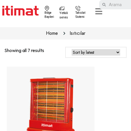
Bölge
Yetkili
Tahsilat
Bayileri
Sistemi
servis
Home
Isıtıcılar
Showing all 7 results