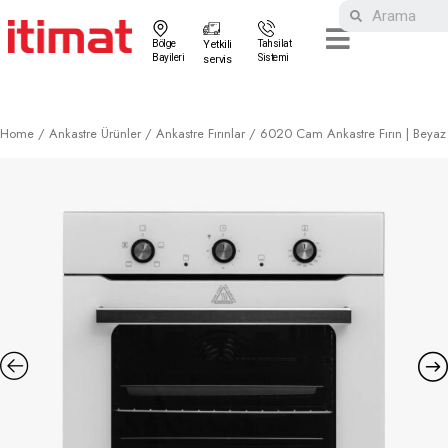
Bölge
Yetkili
Tahsilat
Bayileri
Sistemi
servis
Home
/
Ankastre Ürünler
/
Ankastre Fırınlar
/ 6020 Cam Ankastre Fırın | Beyaz