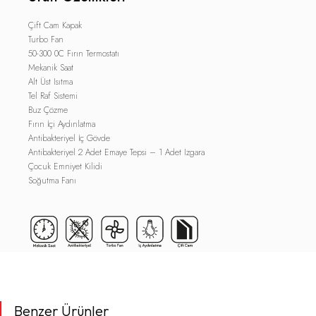
Çift Cam Kapak
Turbo Fan
50-300 0C Fırın Termostatı
Mekanik Saat
Alt Üst Isıtma
Tel Raf Sistemi
Buz Çözme
Fırın İçi Aydınlatma
Antibakteriyel İç Gövde
Antibakteriyel 2 Adet Emaye Tepsi – 1 Adet Izgara
Çocuk Emniyet Kilidi
Soğutma Fanı
Benzer Ürünler