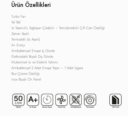
Ürün Özellikleri
Turbo Fan
Tel Raf
Isı Tasarrufu Sağlayan Çıkabilir – Temizlenebilir Çift Cam Özelliği
Zaman Ayarlı
Termostatlı (Isı Ayarlı)
A+ Enerji
Antibakteriyel Emaye İç Gövde
Elektrostatik Boyalı Dış Gövde
Mükemmel Isı ve Elektrik Yalıtımı
Antibakteriyel 2 Adet Emaye Tepsi – 1 Adet Izgara
Buz Çözme Özelliği
Inox Boyalı Ön Panel