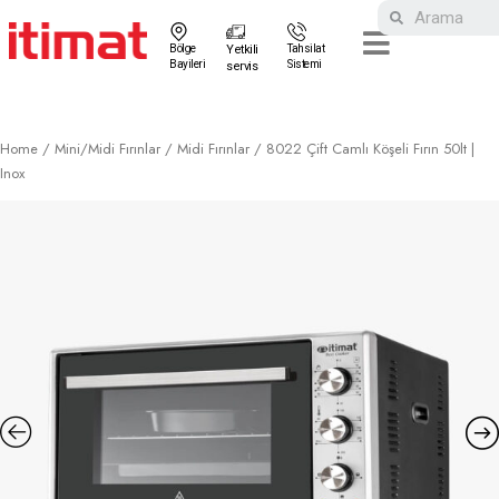
Bölge
Yetkili
Tahsilat
Bayileri
Sistemi
servis
Home
/
Mini/Midi Fırınlar
/
Midi Fırınlar
/ 8022 Çift Camlı Köşeli Fırın 50lt |
Inox