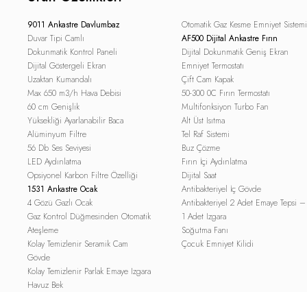
9011 Ankastre Davlumbaz
Otomatik Gaz Kesme Emniyet Sistemi
Duvar Tipi Camlı
AF500 Dijital Ankastre Fırın
Dokunmatik Kontrol Paneli
Dijital Dokunmatik Geniş Ekran
Dijital Göstergeli Ekran
Emniyet Termostatı
Uzaktan Kumandalı
Çift Cam Kapak
Max 650 m3/h Hava Debisi
50-300 0C Fırın Termostatı
60 cm Genişlik
Multifonksiyon Turbo Fan
Yüksekliği Ayarlanabilir Baca
Alt Üst Isıtma
Alüminyum Filtre
Tel Raf Sistemi
56 Db Ses Seviyesi
Buz Çözme
LED Aydınlatma
Fırın İçi Aydınlatma
Opsiyonel Karbon Filtre Özelliği
Dijital Saat
1531 Ankastre Ocak
Antibakteriyel İç Gövde
4 Gözü Gazlı Ocak
Antibakteriyel 2 Adet Emaye Tepsi –
Gaz Kontrol Düğmesinden Otomatik
1 Adet Izgara
Ateşleme
Soğutma Fanı
Kolay Temizlenir Seramik Cam
Çocuk Emniyet Kilidi
Gövde
Kolay Temizlenir Parlak Emaye Izgara
Havuz Bek