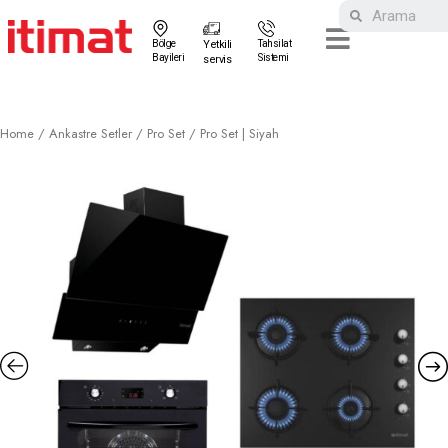
Bölge
Yetkili
Tahsilat
Bayileri
Sistemi
servis
Home
/
Ankastre Setler
/
Pro Set
/ Pro Set | Siyah