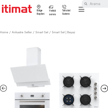
Bölge
Yetkili
Tahsilat
Bayileri
Sistemi
servis
Home
/
Ankastre Setler
/
Smart Set
/ Smart Set | Beyaz