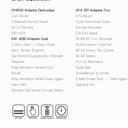
DV8030 Ankastre Davlumbaz
AF-K 551 Ankastre Fırın
Cam Gövde
6 Fonksiyon
3 Kademeli Kontrol Paneli
Dijital Dokunmatik Ekran
60 cm Genişlik
Emniyet Termostatı
650 m3/h
Çift Cam Kapak
KW- 4050 Ankastre Ocak
50-300 0C Fırın Termostatı
3 Gözü Gazlı – 1 Gözü Wook
Multifonksiyon Turbo Fan
60cm Yandan Düğmeli
Alt Üst Isıtma / Buz Çözme
Gaz Kontrol Düğmesinden Otomatik
Tel Raf Sistemi
Ateşleme
Fırın İçi Atdınlatma
Kolay Temizlenir Seramik Cam
Dijital Saat
Gövde
Antibakteriyel İç Gövde
Kolay Temizlenir Parlak Emaye Izgara
2 Adet Emaye Tepsi – 1 Adet Izgara
Havuz Bek
Soğutma Fanı
Otomatik Gaz Kesme Emniyet Sistemi