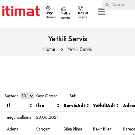
Bölge
Yetkili
Tahsilat
Bayileri
Sistemi
servis
Yetkili Servis
Home
Yetkili Servis
Sayfada
Kayıt Göster
Bul:
Il
Ilce
ServisAdi
YetkiliAdi
Adre
aagüncelleme
28,06,2024
Adana
Sarıçam
Bilen klima
Bekir Bilen
Karac