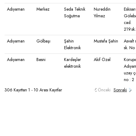
Adıyaman
Merkez
Seda Teknik
Nureddin
Eskisa
Soğutma
Yılmaz
Göleb
cad.
219.sk
Adıyaman
Gölbaşı
Şahin
Mustafa Şahin
Asvalt
Elektronik
sk. No 
Adıyaman
Besni
Kardeşler
Akif Özel
Korupı
elektronik
Adıya
uzay ça
no : 2
306 Kayıttan 1 - 10 Arası Kayıtlar
Önceki
Sonraki