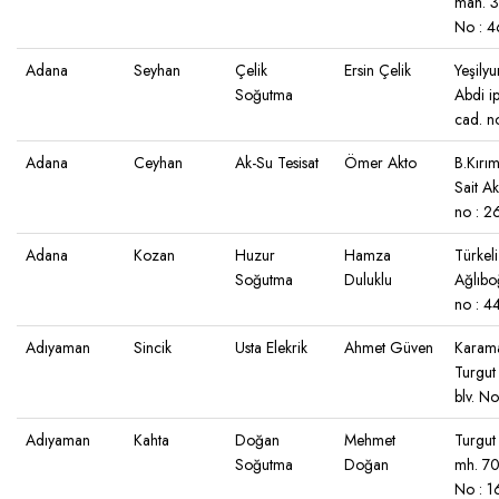
mah. 3
No : 4
Adana
Seyhan
Çelik
Ersin Çelik
Yeşilyu
Soğutma
Abdi i
cad. n
Adana
Ceyhan
Ak-Su Tesisat
Ömer Akto
B.Kırı
Sait A
no : 2
Adana
Kozan
Huzur
Hamza
Türkel
Soğutma
Duluklu
Ağlıbo
no : 4
Adıyaman
Sincik
Usta Elekrik
Ahmet Güven
Karam
Turgut
blv. N
Adıyaman
Kahta
Doğan
Mehmet
Turgut
Soğutma
Doğan
mh. 70
No : 1