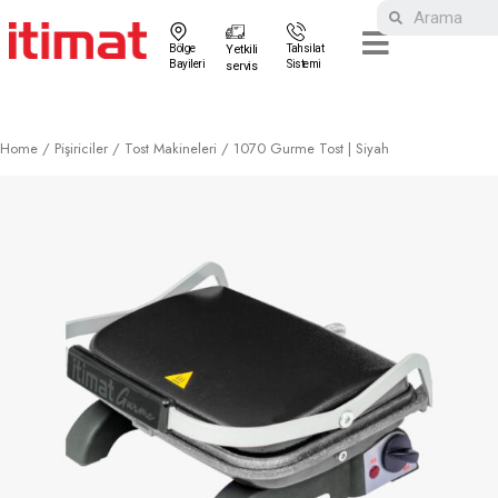
Bölge
Yetkili
Tahsilat
Bayileri
Sistemi
servis
Home
/
Pişiriciler
/
Tost Makineleri
/ 1070 Gurme Tost | Siyah