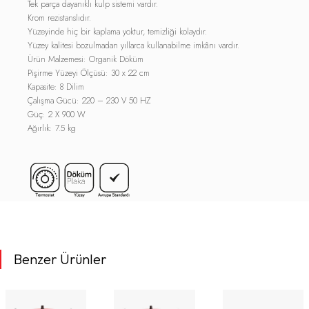
Tek parça dayanıklı kulp sistemi vardır.
Krom rezistanslıdır.
Yüzeyinde hiç bir kaplama yoktur, temizliği kolaydır.
Yüzey kalitesi bozulmadan yıllarca kullanabilme imkânı vardır.
Ürün Malzemesi: Organik Döküm
Pişirme Yüzeyi Ölçüsü: 30 x 22 cm
Kapasite: 8 Dilim
Çalışma Gücü: 220 – 230 V 50 HZ
Güç: 2 X 900 W
Ağırlık: 7.5 kg
Benzer Ürünler