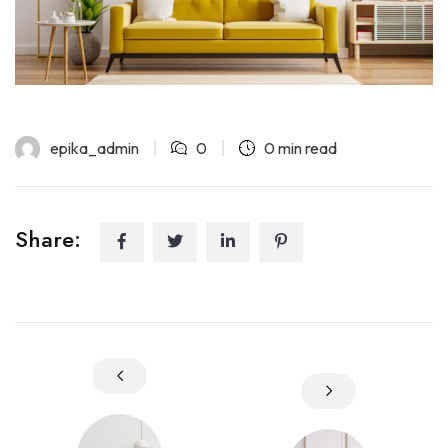
epika_admin
0
0 min read
Share: